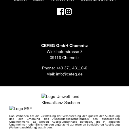
CEFEG GmbH Chemnitz
Winklhoferstrasse 3
09116 Chemnitz
Phone:
+49 371 43110-0
Mail:
info@cefeg.de
Das Vorhaben hat die Zielstellung der Verbesserung der Qualität der Ausbildung
und der Erhöhung des Ausbildungsplatzpotenzials des ausbildenden
Unternehmens. Es werden Ausbildungsinhalte gefördert, die in anderen
Unternehmen oder Einrichtungen ergänzend zur eigenen betrieblichen Ausbildung
(Verbundausbildung) stattfinden.