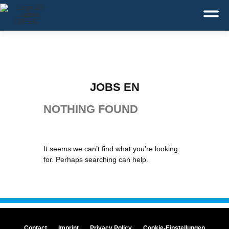
Deutsch
English
Service:
+49 371 43110-0
JOBS EN
NOTHING FOUND
It seems we can’t find what you’re looking
for. Perhaps searching can help.
Contact
Imprint
Privacy Policy
Cookie-Einstellungen