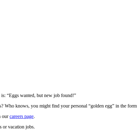
o is: “Eggs wanted, but new job found!”
ties? Who knows, you might find your personal “golden egg” in the for
on our
careers page
.
s or vacation jobs.