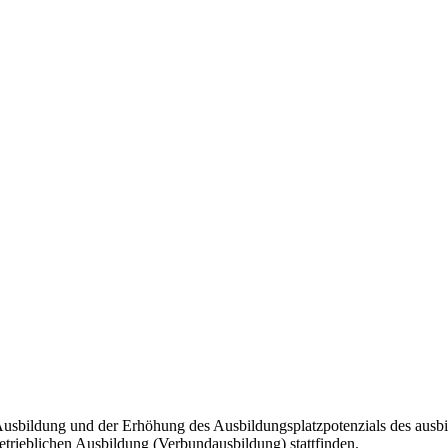
r Ausbildung und der Erhöhung des Ausbildungsplatzpotenzials des ausb
trieblichen Ausbildung (Verbundausbildung) stattfinden.