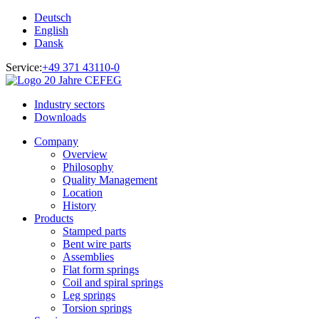
Deutsch
English
Dansk
Service:
+49 371 43110-0
Industry sectors
Downloads
Company
Overview
Philosophy
Quality Management
Location
History
Products
Stamped parts
Bent wire parts
Assemblies
Flat form springs
Coil and spiral springs
Leg springs
Torsion springs