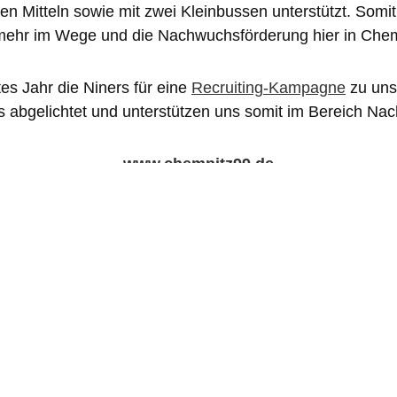
llen Mitteln sowie mit zwei Kleinbussen unterstützt. Somi
 mehr im Wege und die Nachwuchsförderung hier in Chemn
es Jahr die Niners für eine
Recruiting-Kampagne
zu uns 
s abgelichtet und unterstützen uns somit im Bereich Na
www.chemnitz99.de
vorheriger Eintrag
zur Übersicht
nächster Eintrag