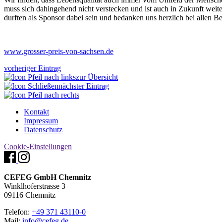
muss sich dahingehend nicht verstecken und ist auch in Zukunft weit
durften als Sponsor dabei sein und bedanken uns herzlich bei allen Be
www.grosser-preis-von-sachsen.de
vorheriger Eintrag
zur Übersicht
nächster Eintrag
Kontakt
Impressum
Datenschutz
Cookie-Einstellungen
CEFEG GmbH Chemnitz
Winklhoferstrasse 3
09116 Chemnitz
Telefon:
+49 371 43110-0
Mail:
info@cefeg.de