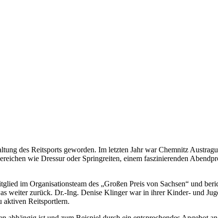
altung des Reitsports geworden. Im letzten Jahr war Chemnitz Austragu
ereichen wie Dressur oder Springreiten, einem faszinierenden Abendp
glied im Organisationsteam des „Großen Preis von Sachsen“ und berich
weiter zurück. Dr.-Ing. Denise Klinger war in ihrer Kinder- und Jugen
 aktiven Reitsportlern.
 abhängig ist und zum Beispiel durch ein entsprechendes Angebot an Ku