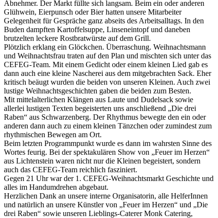
Abnehmer. Der Markt füllte sich langsam. Beim ein oder anderen
Glühwein, Eierpunsch oder Bier hatten unsere Mitarbeiter
Gelegenheit für Gespräche ganz abseits des Arbeitsalltags. In den
Buden dampften Kartoffelsuppe, Linseneintopf und daneben
brutzelten leckere Rostbratwürste auf dem Grill.
Plötzlich erklang ein Glöckchen. Überraschung. Weihnachtsmann
und Weihnachtsfrau traten auf den Plan und mischten sich unter das
CEFEG-Team. Mit einem Gedicht oder einem kleinen Lied gab es
dann auch eine kleine Nascherei aus dem mitgebrachten Sack. Eher
kritisch beäugt wurden die beiden von unseren Kleinen. Auch zwei
lustige Weihnachtsgeschichten gaben die beiden zum Besten.
Mit mittelalterlichen Klängen aus Laute und Dudelsack sowie
allerlei lustigen Texten begeisterten uns anschließend „Die drei
Raben“ aus Schwarzenberg. Der Rhythmus bewegte den ein oder
anderen dann auch zu einem kleinen Tänzchen oder zumindest zum
rhythmischen Bewegen am Ort.
Beim letzten Programmpunkt wurde es dann im wahrsten Sinne des
Wortes feurig. Bei der spektakulären Show von „Feuer im Herzen“
aus Lichtenstein waren nicht nur die Kleinen begeistert, sondern
auch das CEFEG-Team reichlich fasziniert.
Gegen 21 Uhr war der 1. CEFEG-Weihnachtsmarkt Geschichte und
alles im Handumdrehen abgebaut.
Herzlichen Dank an unsere interne Organisatorin, alle HelferInnen
und natürlich an unsere Künstler von „Feuer im Herzen“ und „Die
drei Raben“ sowie unseren Lieblings-Caterer Monk Catering,