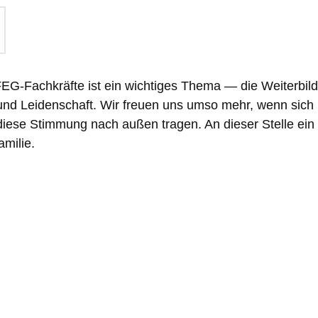
G-Fachkräfte ist ein wichtiges Thema — die Weiterbild
t und Leidenschaft. Wir freuen uns umso mehr, wenn sich 
d diese Stimmung nach außen tragen. An dieser Stelle ei
milie.
vorheriger Eintrag
zur Übersicht
nächster Eintrag