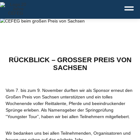
Deutsch
English
Dansk
Service:
+49 371 43110-0
RÜCKBLICK – GROSSER PREIS VON S
ACHSEN
Vom 7. bis zum 9. November durften wir als Sponsor erneut den
Großen Preis von Sachsen unterstützen und ein tolles
Wochenende voller Reittalente, Pferde und beeindruckender
Sprünge erleben. Als Namensgeber der Springprüfung
“Youngster Tour”, haben wir bei allen Teilnehmern mitgefiebert.
Wir bedanken uns bei allen Teilnehmenden, Organisatoren und
freuen uns schon auf das nächste Jahr.