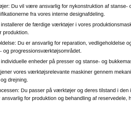
jer: Du vil være ansvarlig for nykonstruktion af stanse-
ifikationerne fra vores interne designafdeling.
 installerer de færdige værktøjer i vores produktionsmask
r produktion.
delse: Du er ansvarlig for reparation, vedligeholdelse o
e- og progressionsværktøjsområdet.
individuelle enheder på presser og stanse- og bukkemas
tjener vores værktøjsrelevante maskiner gennem mekan
 og drejning.
ocessen: Du passer på værktøjer og deres tilstand i de
ansvarlig for produktion og behandling af reservedele, h
u udfører selvstændigt enkle test- og måleopgaver.
hvorefter du har mulighed for at specialisere dig yderlige