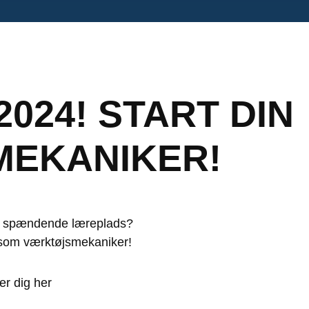
024! START DIN
MEKANIKER!
å en spændende læreplads?
n som værktøjsmekaniker!
er dig her