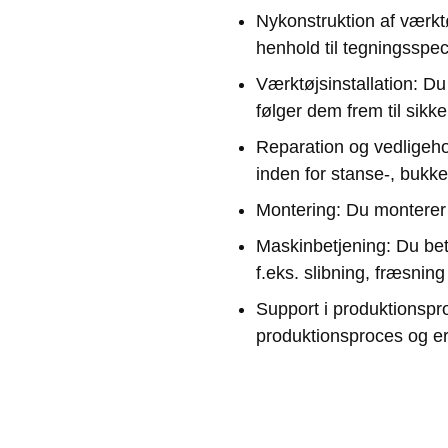
Nykonstruktion af værktø
henhold til tegningsspec
Værktøjsinstallation: Du
følger dem frem til sikke
Reparation og vedligehol
inden for stanse-, bukk
Montering: Du monterer 
Maskinbetjening: Du be
f.eks. slibning, fræsning
Support i produktionspr
produktionsproces og er 
Test- og måleopgaver: D
Uddannelsen varer 3,5 år, 