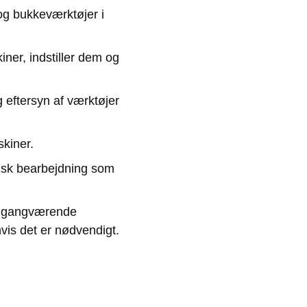
 og bukkeværktøjer i
iner, indstiller dem og
g eftersyn af værktøjer
kiner.
isk bearbejdning som
n igangværende
vis det er nødvendigt.
re.