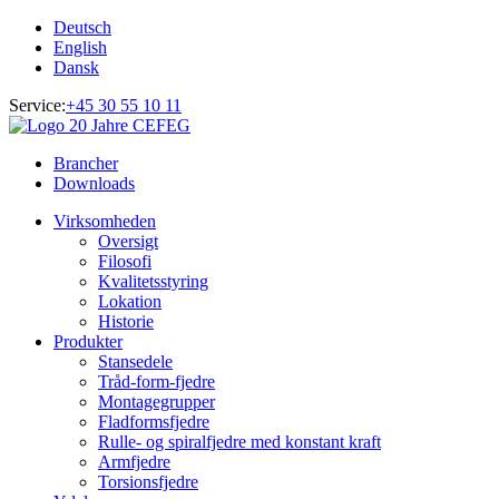
Deutsch
English
Dansk
Service:
+45 30 55 10 11
Brancher
Downloads
Virksomheden
Oversigt
Filosofi
Kvalitetsstyring
Lokation
Historie
Produkter
Stansedele
Tråd-form-fjedre
Montagegrupper
Fladformsfjedre
Rulle- og spiralfjedre med konstant kraft
Armfjedre
Torsionsfjedre