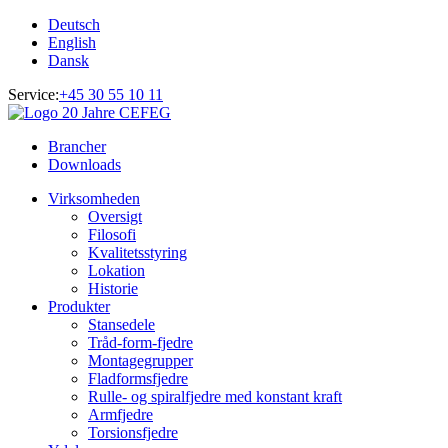
Deutsch
English
Dansk
Service:
+45 30 55 10 11
Brancher
Downloads
Virksomheden
Oversigt
Filosofi
Kvalitetsstyring
Lokation
Historie
Produkter
Stansedele
Tråd-form-fjedre
Montagegrupper
Fladformsfjedre
Rulle- og spiralfjedre med konstant kraft
Armfjedre
Torsionsfjedre