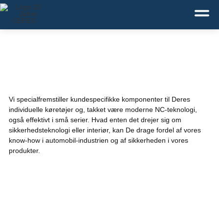
Deutsch
English
Dansk
Service:
+45 30 55 10 11
Vi specialfremstiller kundespecifikke komponenter til Deres
individuelle køretøjer og, takket være moderne NC-teknologi,
også effektivt i små serier. Hvad enten det drejer sig om
sikkerhedsteknologi eller interiør, kan De drage fordel af vores
know-how i automobil-industrien og af sikkerheden i vores
produkter.