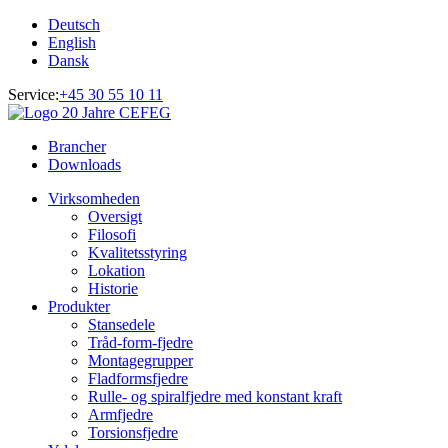
Deutsch
English
Dansk
Service:
+45 30 55 10 11
Brancher
Downloads
Virksomheden
Oversigt
Filosofi
Kvalitetsstyring
Lokation
Historie
Produkter
Stansedele
Tråd-form-fjedre
Montagegrupper
Fladformsfjedre
Rulle- og spiralfjedre med konstant kraft
Armfjedre
Torsionsfjedre